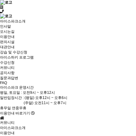
아이스파크소개
인사말
오시는길
이용안내
편의시설
대관안내
강습 및 수강신청
아이스하키 프로그램
수강신청
커뮤니티
공지사항
질문과답변
FAQ
아이스파크 운영시간
평일, 토요일 : 오전9시 ~ 오후12시
일반입장시간 : (평일) 오후12시 ~ 오후6시
(주말) 오전11시 ~ 오후7시
휴무일 연중무휴
이용안내 바로가기
커뮤니티
아이스파크소개
이용안내