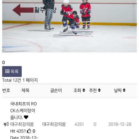
0
목록
Total 12건
1 페이지
번호
제목
글쓴이
조회
추천
날짜
국내최초의 RO
CK스케이장이
옵니다.
대구최강의꿈
대구최강의꿈
4351
0
2018-12-28
Hit 4351
0
Date 2018-12-