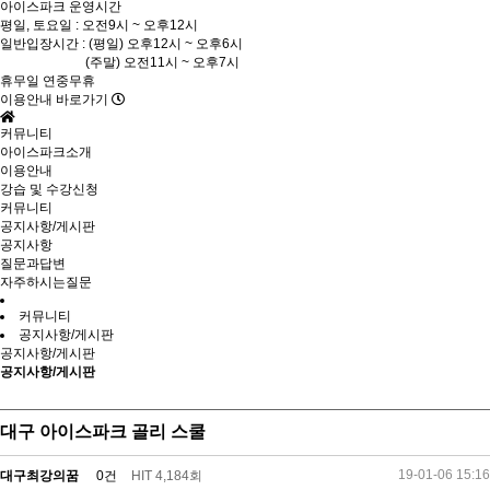
아이스파크 운영시간
평일, 토요일 : 오전9시 ~ 오후12시
일반입장시간 : (평일) 오후12시 ~ 오후6시
(주말) 오전11시 ~ 오후7시
휴무일 연중무휴
이용안내 바로가기
커뮤니티
아이스파크소개
이용안내
강습 및 수강신청
커뮤니티
공지사항/게시판
공지사항
질문과답변
자주하시는질문
커뮤니티
공지사항/게시판
공지사항/게시판
공지사항/게시판
대구 아이스파크 골리 스쿨
19-01-06 15:16
대구최강의꿈
0건
HIT 4,184회