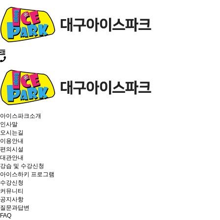
아이스파크소개
인사말
오시는길
이용안내
편의시설
대관안내
강습 및 수강신청
아이스하키 프로그램
수강신청
커뮤니티
공지사항
질문과답변
FAQ