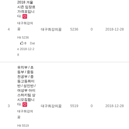
2018 겨울
시즌 입장료
가격표입니
다.
대구최강의
꿈
4
대구최강의꿈
5236
0
2018-12-28
Hit 5236
0
Dat
e 2018-12-2
8
유치부 / 초
등부 / 중등
전공부 / 중
등고등취미
반 / 성인반 /
여성부 아이
스하키팀 상
시모집합니
다.
3
대구최강의꿈
5519
0
2018-12-28
대구최강의
꿈
Hit 5519