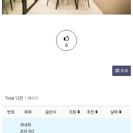
0
목록
Total 12건
1 페이지
번호
제목
글쓴이
조회
추천
날짜
국내최
초의 RO