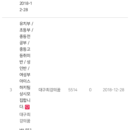
2018-1
2-28
유치부 /
초등부 /
중등전
공부 /
중등고
등취미
반 / 성
인반 /
여성부
아이스
하키팀
3
대구최강의꿈
5514
0
2018-12-28
상시모
집합니
다.
대구최
강의꿈