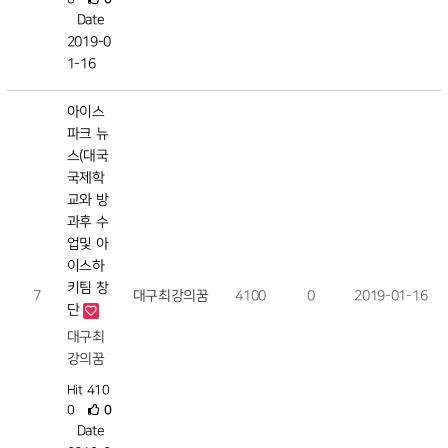
Date
2019-0
1-16
아이스
파크 뉴
스(대국
국제학
교와 방
과후 수
업및 아
이스하
키팀 창
7
대구최강의꿈
4100
0
2019-01-16
단
대구최
강의꿈
Hit 410
0
0
Date